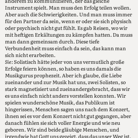
anderem zu kommunizieren, der das gleiche
Instrument spielt. Man muss den Erfolg teilen wollen.
Aber auch die Schwierigkeiten. Und man muss immer
für den Partner da sein, wenn er oder sie sich physisch
oder psychisch nicht gut fühlt. Es gab Reisen, wo wir
mit heftigen Erkältungen zu kämpfen hatten. Da muss
man dann gemeinsam durch. Diese tiefe
Verbundenheit muss einfach da sein, das kann man
sich nicht erarbeiten.
Sie:
Solistisch hätte jeder von uns vermutlich große
Erfolge feiern können, so haben es uns damals die
Musikgurus prophezeit. Aber ich glaube, die Liebe
zueinander und zur Musik hat uns, zwei Solisten, so
stark magnetisiert und zueinandergebracht, dass wir
es uns einfach nicht anders vorstellen konnten. Wir
spielen wunderschöne Musik, das Publikum ist
hingerissen, Menschen sagen uns nach dem Konzert,
ihnen sei es vor dem Konzert nicht gut gegangen, aber
danach fühlen sie sich voller Energie und wie neu
geboren. Wir sind beide gläubige Menschen, und
irgendwie hat Gott uns gezeigt, dass das unser Weg ist,