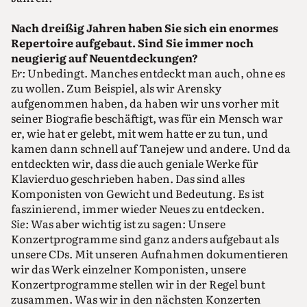
Nach dreißig Jahren haben Sie sich ein enormes
Repertoire aufgebaut. Sind Sie immer noch
neugierig auf Neuentdeckungen?
Er:
Unbedingt. Manches entdeckt man auch, ohne es
zu wollen. Zum Beispiel, als wir Arensky
aufgenommen haben, da haben wir uns vorher mit
seiner Biografie beschäftigt, was für ein Mensch war
er, wie hat er gelebt, mit wem hatte er zu tun, und
kamen dann schnell auf Tanejew und andere. Und da
entdeckten wir, dass die auch geniale Werke für
Klavierduo geschrieben haben. Das sind alles
Komponisten von Gewicht und Bedeutung. Es ist
faszinierend, immer wieder Neues zu entdecken.
Sie:
Was aber wichtig ist zu sagen: Unsere
Konzertprogramme sind ganz anders aufgebaut als
unsere CDs. Mit unseren Aufnahmen dokumentieren
wir das Werk einzelner Komponisten, unsere
Konzertprogramme stellen wir in der Regel bunt
zusammen. Was wir in den nächsten Konzerten