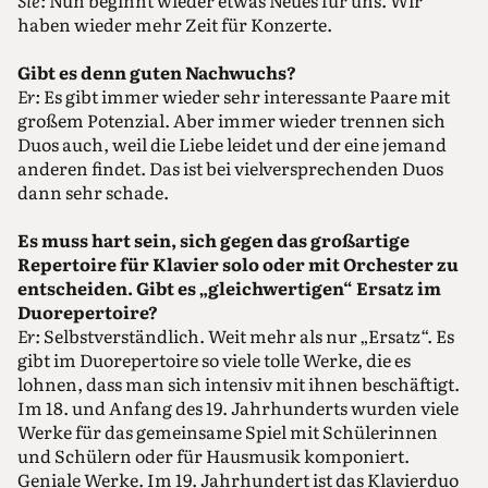
Sie:
Nun beginnt wieder etwas Neues für uns. Wir
haben wieder mehr Zeit für Konzerte.
Gibt es denn guten Nachwuchs?
Er:
Es gibt immer wieder sehr interessante Paare mit
großem Potenzial. Aber immer wieder trennen sich
Duos auch, weil die Liebe leidet und der eine jemand
anderen findet. Das ist bei vielversprechenden Duos
dann sehr schade.
Es muss hart sein, sich gegen das großartige
Repertoire für Klavier solo oder mit Orchester zu
entscheiden. Gibt es „gleichwertigen“ Ersatz im
Duorepertoire?
Er:
Selbstverständlich. Weit mehr als nur „Ersatz“. Es
gibt im Duorepertoire so viele tolle Werke, die es
lohnen, dass man sich intensiv mit ihnen beschäftigt.
Im 18. und Anfang des 19. Jahrhunderts wurden viele
Werke für das gemeinsame Spiel mit Schülerinnen
und Schülern oder für Hausmusik komponiert.
Geniale Werke. Im 19. Jahrhundert ist das Klavierduo