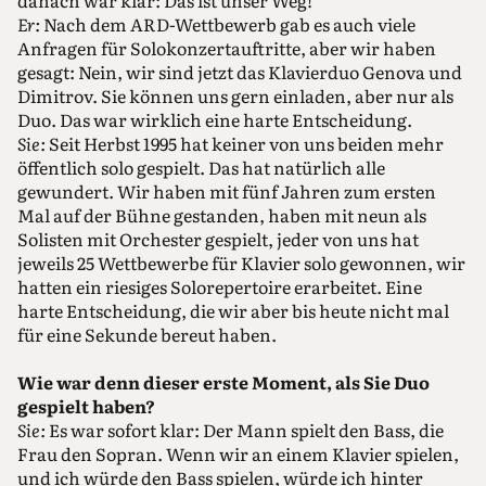
danach war klar: Das ist unser Weg!
Er:
Nach dem ARD-Wettbewerb gab es auch viele
Anfragen für Solokonzertauftritte, aber wir haben
gesagt: Nein, wir sind jetzt das Klavierduo Genova und
Dimitrov. Sie können uns gern einladen, aber nur als
Duo. Das war wirklich eine harte Entscheidung.
Sie:
Seit Herbst 1995 hat keiner von uns beiden mehr
öffentlich solo gespielt. Das hat natürlich alle
gewundert. Wir haben mit fünf Jahren zum ersten
Mal auf der Bühne gestanden, haben mit neun als
Solisten mit Orchester gespielt, jeder von uns hat
jeweils 25 Wettbewerbe für Klavier solo gewonnen, wir
hatten ein riesiges Solorepertoire erarbeitet. Eine
harte Entscheidung, die wir aber bis heute nicht mal
für eine Sekunde bereut haben.
Wie war denn dieser erste Moment, als Sie Duo
gespielt haben?
Sie:
Es war sofort klar: Der Mann spielt den Bass, die
Frau den Sopran. Wenn wir an einem Klavier spielen,
und ich würde den Bass spielen, würde ich hinter