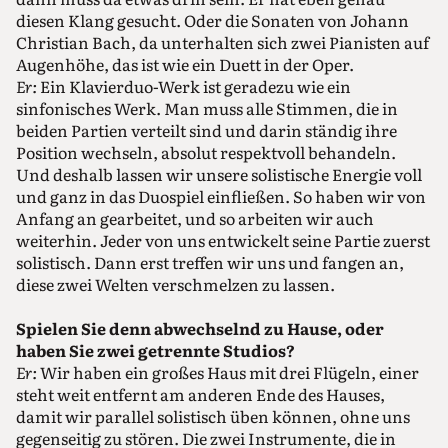
diesen Klang gesucht. Oder die Sonaten von Johann
Christian Bach, da unterhalten sich zwei Pianisten auf
Augenhöhe, das ist wie ein Duett in der Oper.
Er:
Ein Klavierduo-Werk ist geradezu wie ein
sinfonisches Werk. Man muss alle Stimmen, die in
beiden Partien verteilt sind und darin ständig ihre
Position wechseln, absolut respektvoll behandeln.
Und deshalb lassen wir unsere solistische Energie voll
und ganz in das Duospiel einfließen. So haben wir von
Anfang an gearbeitet, und so arbeiten wir auch
weiterhin. Jeder von uns entwickelt seine Partie zuerst
solistisch. Dann erst treffen wir uns und fangen an,
diese zwei Welten verschmelzen zu lassen.
Spielen Sie denn abwechselnd zu Hause, oder
haben Sie zwei getrennte Studios?
Er:
Wir haben ein großes Haus mit drei Flügeln, einer
steht weit entfernt am anderen Ende des Hauses,
damit wir parallel solistisch üben können, ohne uns
gegenseitig zu stören. Die zwei Instrumente, die in