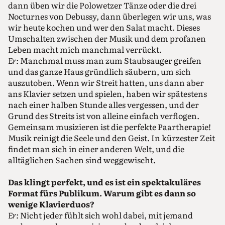
dann üben wir die Polowetzer Tänze oder die drei
Nocturnes von Debussy, dann überlegen wir uns, was
wir heute kochen und wer den Salat macht. Dieses
Umschalten zwischen der Musik und dem profanen
Leben macht mich manchmal verrückt.
Er:
Manchmal muss man zum Staubsauger greifen
und das ganze Haus gründlich säubern, um sich
auszutoben. Wenn wir Streit hatten, uns dann aber
ans Klavier setzen und spielen, haben wir spätestens
nach einer halben Stunde alles vergessen, und der
Grund des Streits ist von alleine einfach verflogen.
Gemeinsam musizieren ist die perfekte Paartherapie!
Musik reinigt die Seele und den Geist. In kürzester Zeit
findet man sich in einer anderen Welt, und die
alltäglichen Sachen sind weggewischt.
Das klingt perfekt, und es ist ein spektakuläres
Format fürs Publikum. Warum gibt es dann so
wenige Klavierduos?
Er:
Nicht jeder fühlt sich wohl dabei, mit jemand