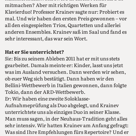
mitmachen? Aber mit richtigen Werken für
Klavierduo! Professor Krainev sagte nur: Probiert es
mal. Und wir haben den ersten Preis gewonnen – vor
all den eingespielten Trios, Quartetten und allerlei
anderen Ensembles. Krainev saß im Saal und fand es
sehr interessant, das war sein Wort.
Hat er Sie unterrichtet?
Sie:
Bis zu seinem Ableben 2011 hat er mit uns stets
gearbeitet. Damals meinte er: Kinder, lasst uns jetzt
was im Ausland versuchen. Dann werden wir sehen,
ob euer Weg sich bestätigt. Dann haben wir den
Bellini-Wettbewerb in Italien gewonnen, dann folgte
Tokio, dann der ARD-Wettbewerb.
Er:
Wir haben eine zweite Soloklasse-
Aufnahmeprüfung als Duo abgelegt, und Krainev
unterrichtete uns als einziges Duo in seiner Klasse.
Man muss sagen, in der Neuhaus-Tradition geht alles
sehr intensiv. Wir hatten Krainev am Anfang gefragt:
Was sind Ihre Empfehlungen fürs Repertoire? Und er