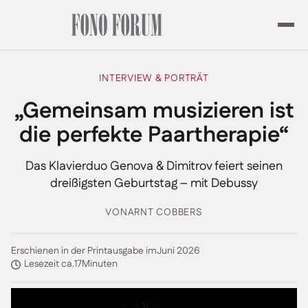
INTERVIEW & PORTRÄT
„Gemeinsam musizieren ist
die perfekte Paartherapie“
Das Klavierduo Genova & Dimitrov feiert seinen
dreißigsten Geburtstag – mit Debussy
VON
ARNT COBBERS
Erschienen in der Printausgabe im
Juni 2026
Lesezeit ca.
17
Minuten