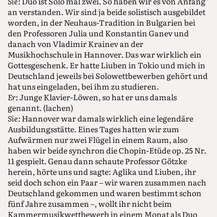
Sie:
Duo ist Solo mal zwei. So haben wir es von Anfang
an verstanden. Wir sind ja beide solistisch ausgebildet
worden, in der Neuhaus-Tradition in Bulgarien bei
den Professoren Julia und Konstantin Ganev und
danach von Vladimir Krainev an der
Musikhochschule in Hannover. Das war wirklich ein
Gottesgeschenk. Er hatte Liuben in Tokio und mich in
Deutschland jeweils bei Solowettbewerben gehört und
hat uns eingeladen, bei ihm zu studieren.
Er:
Junge Klavier-Löwen, so hat er uns damals
genannt. (lachen)
Sie:
Hannover war damals wirklich eine legendäre
Ausbildungsstätte. Eines Tages hatten wir zum
Aufwärmen nur zwei Flügel in einem Raum, also
haben wir beide synchron die Chopin-Etüde op. 25 Nr.
11 gespielt. Genau dann schaute Professor Götzke
herein, hörte uns und sagte: Aglika und Liuben, ihr
seid doch schon ein Paar – wir waren zusammen nach
Deutschland gekommen und waren bestimmt schon
fünf Jahre zusammen –, wollt ihr nicht beim
Kammermusikwettbewerb in einem Monat als Duo