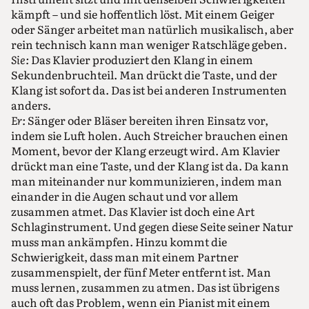
kämpft – und sie hoffentlich löst. Mit einem Geiger
oder Sänger arbeitet man natürlich musikalisch, aber
rein technisch kann man weniger Ratschläge geben.
Sie:
Das Klavier produziert den Klang in einem
Sekundenbruchteil. Man drückt die Taste, und der
Klang ist sofort da. Das ist bei anderen Instrumenten
anders.
Er:
Sänger oder Bläser bereiten ihren Einsatz vor,
indem sie Luft holen. Auch Streicher brauchen einen
Moment, bevor der Klang erzeugt wird. Am Klavier
drückt man eine Taste, und der Klang ist da. Da kann
man miteinander nur kommunizieren, indem man
einander in die Augen schaut und vor allem
zusammen atmet. Das Klavier ist doch eine Art
Schlaginstrument. Und gegen diese Seite seiner Natur
muss man ankämpfen. Hinzu kommt die
Schwierigkeit, dass man mit einem Partner
zusammenspielt, der fünf Meter entfernt ist. Man
muss lernen, zusammen zu atmen. Das ist übrigens
auch oft das Problem, wenn ein Pianist mit einem