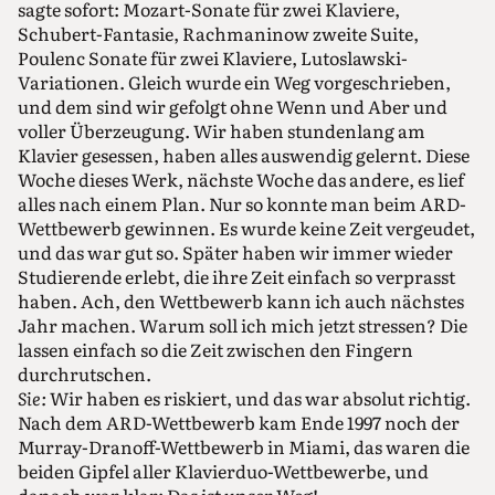
sagte sofort: Mozart-Sonate für zwei Klaviere,
Schubert-Fantasie, Rachmaninow zweite Suite,
Poulenc Sonate für zwei Klaviere, Lutoslawski-
Variationen. Gleich wurde ein Weg vorgeschrieben,
und dem sind wir gefolgt ohne Wenn und Aber und
voller Überzeugung. Wir haben stundenlang am
Klavier gesessen, haben alles auswendig gelernt. Diese
Woche dieses Werk, nächste Woche das andere, es lief
alles nach einem Plan. Nur so konnte man beim ARD-
Wettbewerb gewinnen. Es wurde keine Zeit vergeudet,
und das war gut so. Später haben wir immer wieder
Studierende erlebt, die ihre Zeit einfach so verprasst
haben. Ach, den Wettbewerb kann ich auch nächstes
Jahr machen. Warum soll ich mich jetzt stressen? Die
lassen einfach so die Zeit zwischen den Fingern
durchrutschen.
Sie:
Wir haben es riskiert, und das war absolut richtig.
Nach dem ARD-Wettbewerb kam Ende 1997 noch der
Murray-Dranoff-Wettbewerb in Miami, das waren die
beiden Gipfel aller Klavierduo-Wettbewerbe, und