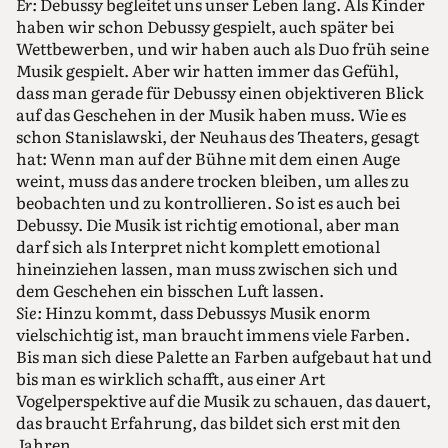
Er:
Debussy begleitet uns unser Leben lang. Als Kinder
haben wir schon Debussy gespielt, auch später bei
Wettbewerben, und wir haben auch als Duo früh seine
Musik gespielt. Aber wir hatten immer das Gefühl,
dass man gerade für Debussy einen objektiveren Blick
auf das Geschehen in der Musik haben muss. Wie es
schon Stanislawski, der Neuhaus des Theaters, gesagt
hat: Wenn man auf der Bühne mit dem einen Auge
weint, muss das andere trocken bleiben, um alles zu
beobachten und zu kontrollieren. So ist es auch bei
Debussy. Die Musik ist richtig emotional, aber man
darf sich als Interpret nicht komplett emotional
hineinziehen lassen, man muss zwischen sich und
dem Geschehen ein bisschen Luft lassen.
Sie:
Hinzu kommt, dass Debussys Musik enorm
vielschichtig ist, man braucht immens viele Farben.
Bis man sich diese Palette an Farben aufgebaut hat und
bis man es wirklich schafft, aus einer Art
Vogelperspektive auf die Musik zu schauen, das dauert,
das braucht Erfahrung, das bildet sich erst mit den
Jahren.