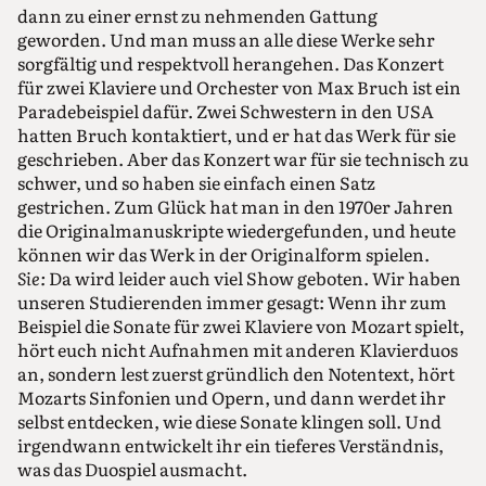
dann zu einer ernst zu nehmenden Gattung
geworden. Und man muss an alle diese Werke sehr
sorgfältig und respektvoll herangehen. Das Konzert
für zwei Klaviere und Orchester von Max Bruch ist ein
Paradebeispiel dafür. Zwei Schwestern in den USA
hatten Bruch kontaktiert, und er hat das Werk für sie
geschrieben. Aber das Konzert war für sie technisch zu
schwer, und so haben sie einfach einen Satz
gestrichen. Zum Glück hat man in den 1970er Jahren
die Originalmanuskripte wiedergefunden, und heute
können wir das Werk in der Originalform spielen.
Sie:
Da wird leider auch viel Show geboten. Wir haben
unseren Studierenden immer gesagt: Wenn ihr zum
Beispiel die Sonate für zwei Klaviere von Mozart spielt,
hört euch nicht Aufnahmen mit anderen Klavierduos
an, sondern lest zuerst gründlich den Notentext, hört
Mozarts Sinfonien und Opern, und dann werdet ihr
selbst entdecken, wie diese Sonate klingen soll. Und
irgendwann entwickelt ihr ein tieferes Verständnis,
was das Duospiel ausmacht.