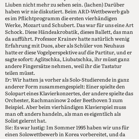
Liuben nicht mehr zu sehen sein. (lachen) Darüber
haben wir nie diskutiert. Beim ARD-Wettbewerb gab
es im Pflichtprogramm die ersten vierhändigen
Werke, Mozart und Schubert. Das war für uns eine Art
Schock. Diese Händeakrobatik, dieses Ballett, das man
da aufführt. Professor Krainev hatte natürlich wenig
Erfahrung mit Duos, aber als Schüler von Neuhaus
hatte er diese Vogelperspektive auf die Partitur, und er
sagte sofort: Aglitschka, Liubatschka, ihr müsst ganz
andere Fingersätze nehmen, weil ihr die Tastatur
teilen müsst.
Er:
Wir hatten ja vorher als Solo-Studierende in ganz
anderer Form zusammengespielt: Einer spielte den
Solopart eines Klavierkonzertes, der andere spielte das
Orchester, Rachmaninow 2 oder Beethoven 3 zum
Beispiel. Aber beim vierhändigen Klavierspiel muss
man oft anders handeln, als man es eigentlich als
Solist gelernt hat.
Sie:
Es war lustig: Im Sommer 1995 haben wir uns für
einen Solowettbewerb in Korea vorbereitet, und da