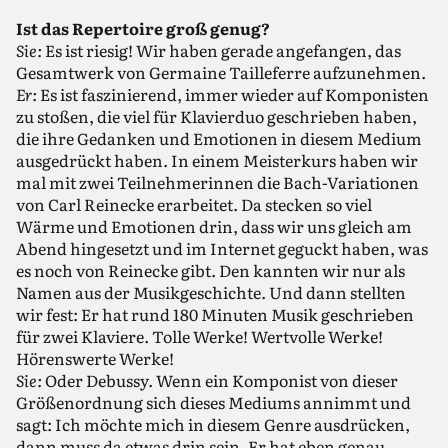
Ist das Repertoire groß genug?
Sie:
Es ist riesig! Wir haben gerade angefangen, das
Gesamtwerk von Germaine Tailleferre aufzunehmen.
Er:
Es ist faszinierend, immer wieder auf Komponisten
zu stoßen, die viel für Klavierduo geschrieben haben,
die ihre Gedanken und Emotionen in diesem Medium
ausgedrückt haben. In einem Meisterkurs haben wir
mal mit zwei Teilnehmerinnen die Bach-Variationen
von Carl Reinecke erarbeitet. Da stecken so viel
Wärme und Emotionen drin, dass wir uns gleich am
Abend hingesetzt und im Internet geguckt haben, was
es noch von Reinecke gibt. Den kannten wir nur als
Namen aus der Musikgeschichte. Und dann stellten
wir fest: Er hat rund 180 Minuten Musik geschrieben
für zwei Klaviere. Tolle Werke! Wertvolle Werke!
Hörenswerte Werke!
Sie:
Oder Debussy. Wenn ein Komponist von dieser
Größenordnung sich dieses Mediums annimmt und
sagt: Ich möchte mich in diesem Genre ausdrücken,
dann muss da etwas drin sein. Er hat eben genau