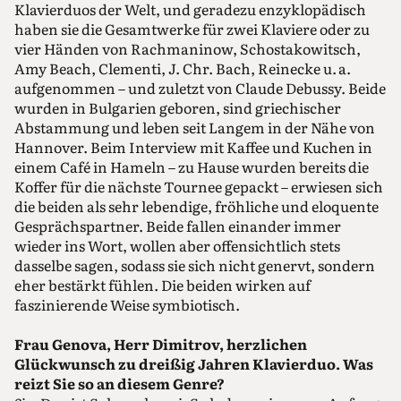
Klavierduos der Welt, und geradezu enzyklopädisch
haben sie die Gesamtwerke für zwei Klaviere oder zu
vier Händen von Rachmaninow, Schostakowitsch,
Amy Beach, Clementi, J. Chr. Bach, Reinecke u. a.
aufgenommen – und zuletzt von Claude Debussy. Beide
wurden in Bulgarien geboren, sind griechischer
Abstammung und leben seit Langem in der Nähe von
Hannover. Beim Interview mit Kaffee und Kuchen in
einem Café in Hameln – zu Hause wurden bereits die
Koffer für die nächste Tournee gepackt – erwiesen sich
die beiden als sehr lebendige, fröhliche und eloquente
Gesprächspartner. Beide fallen einander immer
wieder ins Wort, wollen aber offensichtlich stets
dasselbe sagen, sodass sie sich nicht genervt, sondern
eher bestärkt fühlen. Die beiden wirken auf
faszinierende Weise symbiotisch.
Frau Genova, Herr Dimitrov, herzlichen
Glückwunsch zu dreißig Jahren Klavierduo. Was
reizt Sie so an diesem Genre?