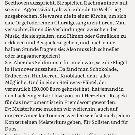
Beethoven ausspricht. Sie spielten Rachmaninow mit
so einer Aggressivität, als wäre der dritte Weltkrieg
ausgebrochen. Sie waren nie in einer Kirche, um sich
eine Orgel oder einen Choralgesang anzuhören. Man
versuchte, ihnen die Verbindungen zwischen der
Musik, die sie spielten, und Filmen oder Gemälden zu
erklären und Beispiele zu geben, und nach einer
halben Stunde fragten sie: Also muss ich schneller
oder langsamer spielen?
Sie:
Aber das Schlimmste für mich war, wie die Flügel
in Hannover aussahen. Da fand man Schokolade,
Erdbeeren, Himbeeren, Knoblauch drin, alles
Mögliche. Und in einen Steinway-Flügel, der
vermutlich 150.000 Euro gekostet hat, hat jemand in
den Lack eingeritzt: I love you, mit Herzchen. Respekt
für das Instrument ist ein Fremdwort geworden.
Er:
Meisterkurse machen wir weiterhin, auch auf
unserer Amerika-Tournee werden wir fast nach jedem
Konzert einen Meisterkurs geben, für Solisten und für
Duos.