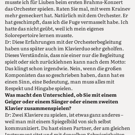
musste ich für Liuben beim ersten Brahms-Konzert
das Orchester spielen. Raten Sie mal, mit wem Krainev
mehr gemeckert hat. Natürlich mit dem Orchester. Er
hat geschimpft, dass ich die Fuge vermasselt habe. Ich
hatte das nicht geübt, weil ich mein eigenes
Solorepertoire lernen musste.
Er:
Diese Erfahrungen mit der Orchesterbegleitung
haben uns später auch im Klavierduo sehr geholfen.
Dieses Verständnis, dass nie einer nur die Begleitung
spielt oder sich zurücklehnen kann nach dem Motto:
Das klingt schon irgendwie. Nein, wenn die großen
Komponisten das so geschrieben haben, dann hat es
einen Sinn, eine Bedeutung, man muss alles mit
Respekt und Hingabe spielen.
Was macht den Unterschied, ob Sie mit einem
Geiger oder einem Sänger oder einem zweiten
Klavier zusammenspielen?
Er:
Zwei Klaviere zu spielen, ist etwas ganz anderes –
weil man mit einem Spiegelbild von sich selbst
kommuniziert. Du hast einen Partner, der am gleichen
Instrument sitzt und mit denselben Schwierigkeiten