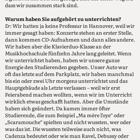
dass wir zusammen stark sind.
Warum haben Sie aufgehört zu unterrichten?
Er:
Wir hatten ja keine Professur in Hannover, weil wir
immer gesagt haben: Konzerte stehen an erster Stelle,
dann kommen CD-Aufnahmen und dann alles andere.
Wir haben aber die Klavierduo-Klasse an der
Musikhochschule fünfzehn Jahre lang geleitet. Wenn
wir unterrichtet haben, haben wir unsere ganze
Energie den Studierenden gegeben. Unser Auto war
oft das letzte auf dem Parkplatz, wir haben manchmal
bis ein oder zwei Uhr morgens unterrichtet und das
Hauptgebäude als Letzte verlassen – weil wir erst
Feierabend machen wollten, wenn wir im Unterricht
wirklich etwas geschafft hatten. Aber die Umstände
haben sich geändert. Da kamen immer öfter
Studierende, die zum Beispiel „Ma mère l’oye“ oder
„Scaramouche“ spielten und nicht wussten, wer oder
was das ist. Die wussten teilweise auch nicht, was
Cadenza bedeutet oder wie man Ravel, Debussy oder