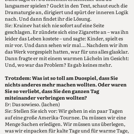
langsamer spielen? Guckt in den Text, schaut euch die
Dramaturgie an, dirigiert und spürt der inneren Logik
nach. Und dann findet ihr die Lösung.
Sie:
Krainev hat sich nie sofort auf eine Seite
geschlagen. Er zündete sich eine Zigarette an – was ihn
leider das Leben kostete – und sagte: Kinder, spielt es
mir vor. Und dann sehen wir mal … Nachdem wir ihm
das Werk vorgespielt hatten, war für uns alles glasklar.
Dann fragte er mit einem warmen Lächeln im Gesicht:
Und, wo war das Problem? Es gab keines mehr.
Trotzdem: Was ist so toll am Duospiel, dass Sie
nichts anderes mehr machen wollten. Oder waren
Sie so verliebt, dass Sie den ganzen Tag
miteinander verbringen wollten?
Er:
Das sowieso. (lachen)
Sie:
Stellen Sie sich vor: Wir gehen in ein paar Tagen
auf eine große Amerika-Tournee. Da müssen wir eine
Menge Sachen erledigen. Wir müssen uns überlegen,
was wir einpacken für kalte Tage und für warme Tage,