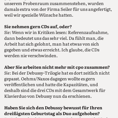
unserem Probenraum zusammenstehen, wurden
damals extra von der Firma Seiler für uns angefertigt,
weil wir spezielle Wünsche hatten.
Sie nehmen gern CDs auf, oder?
Sie:
Wenn wir in Kritiken lesen: Referenzaufnahme,
dann bedeutet uns das sehr viel. Da fühlt man, die
Arbeit hat sich gelohnt, man hat etwas von sich
gegeben und etwas erreicht. Ich glaube, die CDs
werden nie verschwinden.
Aber Sie arbeiten nicht mehr mit cpo zusammen?
Sie:
Bei der Debussy-Trilogie hat es dort zeitlich nicht
gepasst. Oehms/Naxos dagegen wollte es gern
veröffentlichen und hatte die Kapazitäten, und
deshalb sind die drei CDs mit dem Gesamtwerk für
Klavierduo von Debussy nun da erschienen.
Haben Sie sich den Debussy bewusst für Ihren
dreißigsten Geburtstag als Duo aufgehoben?