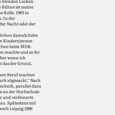
en blonden Locken
e Bühne ist meine
e Rolle. 1965 in
. In der
 der Nacht oder der
. Schon damals habe
hrem Kinderzimmer
dchen beim MDR-
en machte und so ihr
Aber wenn ich
st das der Grund,
hrem Beruf machen
stark abgesackt.“ Nach
echnik, parallel dazu
me an der Hochschule
r und verfeinerte
au. Spätestens mit
erb Leipzig 1996