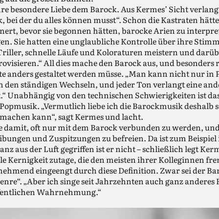
hre besondere Liebe dem Barock. Aus Kermes’ Sicht verlangt
, bei der du alles können musst“. Schon die Kastraten hätt
ert, bevor sie begonnen hätten, barocke Arien zu interpre
ngen. Sie hatten eine unglaubliche Kontrolle über ihre Sti
e Triller, schnelle Läufe und Koloraturen meistern und darü
ovisieren.“ All dies mache den Barock aus, und besonders re
ote anders gestaltet werden müsse. „Man kann nicht nur in
n den ständigen Wechseln, und jeder Ton verlangt eine an
.“ Unabhängig von den technischen Schwierigkeiten ist das 
Popmusik. „Vermutlich liebe ich die Barockmusik deshalb so
 machen kann“, sagt Kermes und lacht.
e damit, oft nur mit dem Barock verbunden zu werden, und
ungen und Zuspitzungen zu befreien. Da ist zum Beispiel ih
nz aus der Luft gegriffen ist er nicht – schließlich legt Ker
le Kernigkeit zutage, die den meisten ihrer Kolleginnen fre
nehmend eingeengt durch diese Definition. Zwar sei der Bar
genre“. „Aber ich singe seit Jahrzehnten auch ganz anderes 
öffentlichen Wahrnehmung.“