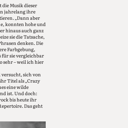
 die Musik dieser
en jahrelang ihre
tieren. „Dann aber
mme, konnten hohe und
ber hinaus auch ganz
ize sie die Tatsache,
 Phrasen denken. Die
dere Farbgebung,
für sie vergleichbar
 sehr – weil ich hier
 versucht, sich von
r Titel als „Crazy
mes eine wilde
md ist. Und doch:
ock bis heute ihr
Repertoire. Das geht