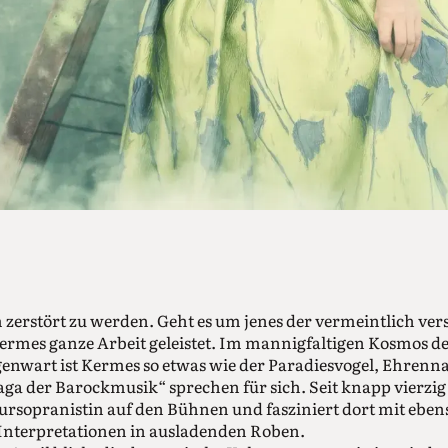
m zerstört zu werden. Geht es um jenes der vermeintlich ve
ermes ganze Arbeit geleistet. Im mannigfaltigen Kosmos d
enwart ist Kermes so etwas wie der Paradiesvogel, Ehren
ga der Barockmusik“ sprechen für sich. Seit knapp vierzig 
rsopranistin auf den Bühnen und fasziniert dort mit eben
 Interpretationen in ausladenden Roben.