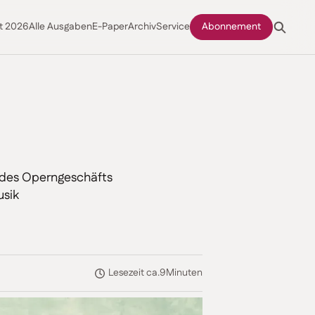
t 2026
Alle Ausgaben
E-Paper
Archiv
Service
Abonnement
n des Operngeschäfts
usik
Lesezeit ca.
9
Minuten