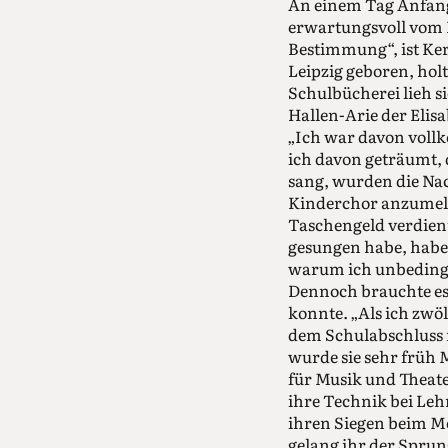
An einem Tag Anfang
erwartungsvoll vom B
Bestimmung“, ist Kerm
Leipzig geboren, holt
Schulbücherei lieh s
Hallen-Arie der Elis
„Ich war davon vollk
ich davon geträumt, 
sang, wurden die Na
Kinderchor anzumeld
Taschengeld verdien
gesungen habe, haben
warum ich unbedingt
Dennoch brauchte es 
konnte. „Als ich zwöl
dem Schulabschluss m
wurde sie sehr früh 
für Musik und Theate
ihre Technik bei Leh
ihren Siegen beim M
gelang ihr der Sprun