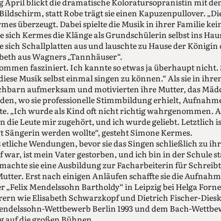
 April blickt die dramatische Koloratursopranistin mit d
ildschirm, statt Robe trägt sie einen Kapuzenpullover. „Di
es überzeugt. Dabei spielte die Musik in ihrer Familie kein
e sich Kermes die Klänge als Grundschülerin selbst ins Haus
ie sich Schallplatten aus und lauschte zu Hause der Königin
abeth aus Wagners „Tannhäuser“.
ommen fasziniert. Ich kannte so etwas ja überhaupt nicht
diese Musik selbst einmal singen zu können.“ Als sie in i
chbarn aufmerksam und motivierten ihre Mutter, das Mä
en, wo sie professionelle Stimmbildung erhielt, Aufnahm
te. „Ich wurde als Kind oft nicht richtig wahrgenommen. 
 die Leute mir zugehört, und ich wurde geliebt. Letztlich i
 Sängerin werden wollte“, gesteht Simone Kermes.
etliche Wendungen, bevor sie das Singen schließlich zu i
f war, ist mein Vater gestorben, und ich bin in der Schule 
achte sie eine Ausbildung zur Facharbeiterin für Schreibt
Mutter. Erst nach einigen Anläufen schaffte sie die Aufnah
r „Felix Mendelssohn Bartholdy“ in Leipzig bei Helga Forne
rern wie Elisabeth Schwarzkopf und Dietrich Fischer-Diesk
endelssohn-Wettbewerb Berlin 1993 und dem Bach-Wettbew
g auf die großen Bühnen.