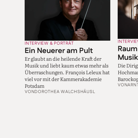
Als ebenso störend e
Kermes ist faszinier
INTERVI
INTERVIEW & PORTRÄT
Raum 
Designer-Freundin ei
Ein Neuerer am Pult
Inszenierung der jew
Musik
Er glaubt an die heilende Kraft der
Weise hat mich das na
Musik und liebt kaum etwas mehr als
Die Diri
verschiedenen Roben.
Überraschungen. François Leleux hat
Hochman
die Kleider konzentri
viel vor mit der Kammerakademie
Barocko
Oberflächlichkeit, di
Potsdam
VON
ARN
möchte. „Natürlich 
VON
DOROTHEA WALCHSHÄUSL
Persönlichkeit. Aber
der ungeheuer sensibe
authentisch zu kling
gibt sie auch in ihre
ihrer Vorbilder klin
wer man wirklich ist
künstlerische Inter