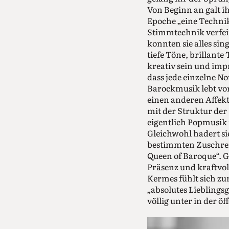
Von Beginn an galt i
Epoche „eine Technik
Stimmtechnik verfein
konnten sie alles si
tiefe Töne, brillant
kreativ sein und impr
dass jede einzelne N
Barockmusik lebt vo
einen anderen Affekt
mit der Struktur der 
eigentlich Popmusik
Gleichwohl hadert si
bestimmten Zuschreib
Queen of Baroque“. Ga
Präsenz und kraftvol
Kermes fühlt sich zu
„absolutes Lieblings
völlig unter in der 